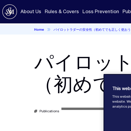
Skip
to
About Us
Rules & Covers
Loss Prevention
Pub
main
content
Home
パイロットラダーの安全性（初めてでも正しく使おう
パイロッ
（初めて
This web
This websit
website. We
analytics p
Publications