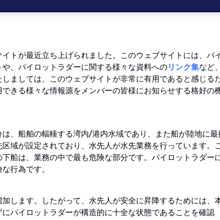
サイトが最近立ち上げられました。このウェブサイトには、パ
ト
や、パイロットラダーに関する様々な資料への
リンク集
など
たしましては、このウェブサイトが非常に有用であると感じる
用できる様々な情報源をメンバーの皆様にお知らせする格好の
分は、船舶の輻輳する湾内/港内水域であり、また船が陸地に最
先区域が設定されており、水先人が水先業務を行っています。
の下船は、業務の中で最も危険な部分です。パイロットラダー
険な行為です。
増加します。したがって、水先人が安全に昇降するためには、
ずにパイロットラダーが構造的に十全な状態であることを確認