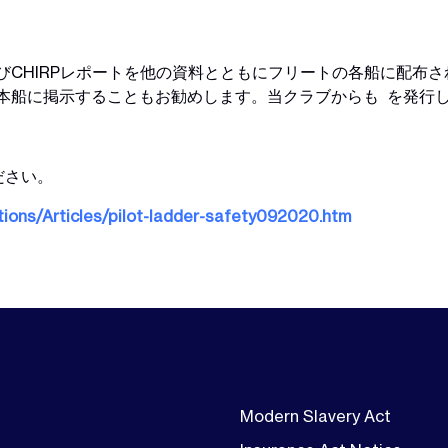
よびCHIRPレポートを他の資料とともにフリートの各船に配布
本船に掲示することもお勧めします。当クラブからも
を発行
ださい。
ions/Articles/pilot-ladder-safety092020.htm
Modern Slavery Act