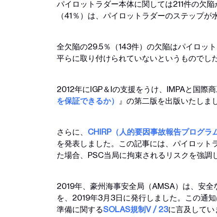
パイロットラダー本体に関しては211件の欠陥
（41％）は、パイロットラダーのステップが
全欠陥の29.5％（143件）の欠陥はパイロ
平らに取り付けられていないというものでし
2012年にIGP＆Iの支援をうけ、IMPAと国際
を保証できるか）
』の第二版を出版いたしま
さらに、
CHIRP（人的要因事故報告プログラ
を発表しました。この記事には、パイロット
た場合、PSC当局に拘束されるリスクを強調
2019年、豪州海事安全局（AMSA）は、
を、2019年3月3日に発行しました。この通
準備に関する
SOLAS規制V / 23
に言及してい