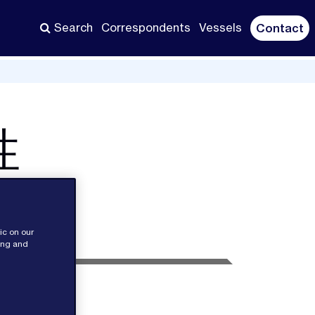
Search
Correspondents
Vessels
Contact
性
う）
ic on our
sing and