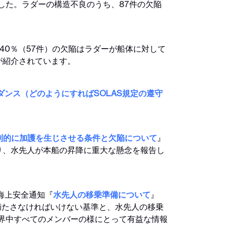
ました。ラダーの構造不良のうち、87件の欠陥
40％（57件）の欠陥はラダーが船体に対して
が紹介されています。
ンス（どのようにすればSOLAS規定の遵守
制的に加護を生じさせる条件と欠陥について
』
り、水先人が本船の昇降に重大な懸念を報告し
海上安全通知『
水先人の移乗準備について
』
限満たさなければいけない基準と、水先人の移乗
界中すべてのメンバーの様にとって有益な情報