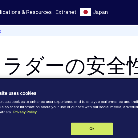
lications & Resources
Extranet
Japan
）
トラダーの安全
でも正しく使お
site uses cookies
e uses cookies to enhance user experience and to analyze performance and traff
 also share information about your use of our site with our social media, adverti
artners.
Privacy Policy
Ok