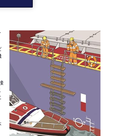
イ
Image
、
だ
機
接
こ
に
本