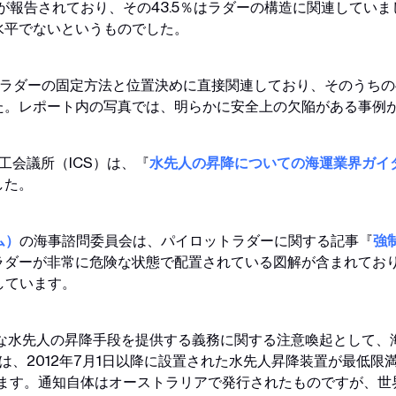
が報告されており、その43.5％はラダーの構造に関連してい
水平でないというものでした。
ットラダーの固定方法と位置決めに直接関連しており、そのうちの
た。レポート内の写真では、明らかに安全上の欠陥がある事例
商工会議所（ICS）は、『
水先人の昇降についての海運業界ガイダ
した。
ム）
の海事諮問委員会は、パイロットラダーに関する記事『
強
ラダーが非常に危険な状態で配置されている図解が含まれてお
しています。
安全な水先人の昇降手段を提供する義務に関する注意喚起として、
知は、2012年7月1日以降に設置された水先人昇降装置が最低
ます。通知自体はオーストラリアで発行されたものですが、世