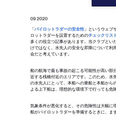
09 2020
「
パイロットラダーの安全性
」というウェブ
ロットラダーを設置するための
チェックリス
多くの役立つ記事があります。当クラブとい
けではなく、水先人の安全な昇降について利
会だと考えています。
船の航海で最も事故の起こる可能性が高い部
近する桟橋付近のエリアです。このため、水
の水先人にとって、本船への乗船と本船から
よる上下船は、理想的な環境下で行っても危
気象条件が悪化すると、その危険性は大幅に
船がパイロットラダーを準備するときに、ま