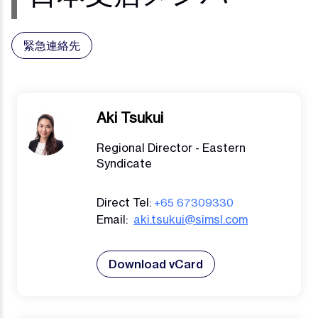
緊急連絡先
Aki Tsukui
Regional Director - Eastern
Syndicate
Direct Tel:
+65 67309330
Email:
aki.tsukui@simsl.com
Download vCard