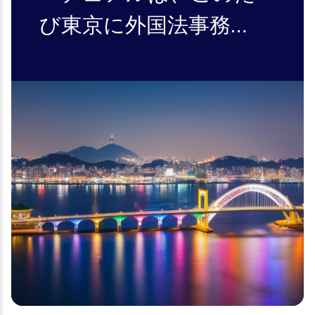
び東京に外国法事務弁
護士（Gaikokuho Jimu
Bengoshi、以下
「GJB」）事務所を開
設したことを発表いた
します。