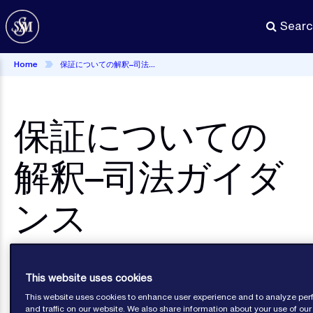
Skip
to
Searc
main
content
Home
保証についての解釈–司法ガイダンス
保証についての
解釈–司法ガイダ
ンス
Publications
This website uses cookies
This website uses cookies to enhance user experience and to analyze pe
and traffic on our website. We also share information about your use of our 