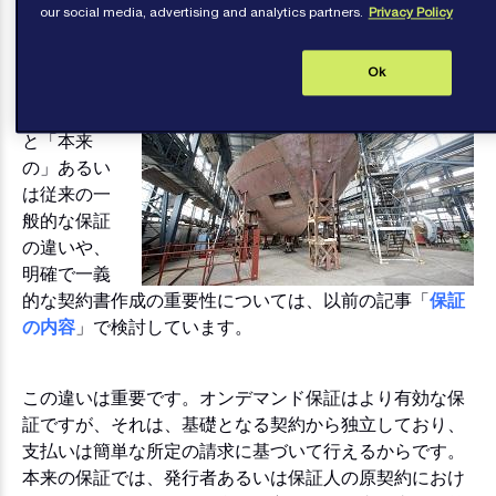
our social media, advertising and analytics partners.
Privacy Policy
03 2021
Ok
「オンデマ
Image
ンド」保証
と「本来
の」あるい
は従来の一
般的な保証
の違いや、
明確で一義
的な契約書作成の重要性については、以前の記事「
保証
の内容
」で検討しています。
この違いは重要です。オンデマンド保証はより有効な保
証ですが、それは、基礎となる契約から独立しており、
支払いは簡単な所定の請求に基づいて行えるからです。
本来の保証では、発行者あるいは保証人の原契約におけ