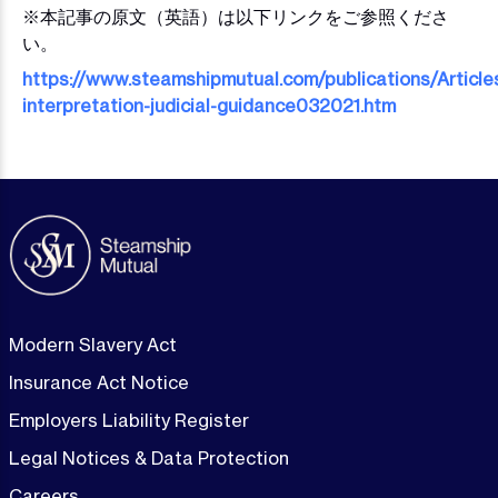
※本記事の原文（英語）は以下リンクをご参照くださ
い。
https://www.steamshipmutual.com/publications/Article
interpretation-judicial-guidance032021.htm
Modern Slavery Act
Insurance Act Notice
Employers Liability Register
Legal Notices & Data Protection
Careers