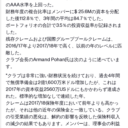
のAAA水準を上回った。
財務年度の複合比率はメンバーに$ 25.6Mの資本を分配
した後112.8％で、3年間の平均は84.7％でした。
ポートフォリオの合計で3.5％の投資収益率が記録されま
した。
残存クレームおよび国際グループプールクレームは、
2016/17年より2017/18年で高く、以前の年のレベルに匹
敵した。
クラブ会長のArmand Pohan氏は次のように述べていま
す。
"クラブは非常に強い財務状況を続けており、過去4年間
で無償準備金は2億1,600万米ドル増加したが、これは
2017年の資本収益2560万USドルにもかかわらず達成さ
れた。標準的な増加なしで連続した年。
クレームは2017/18保険年度において前年よりも高かっ
たが、それは他の近年の保険金と一致している。クラブ
の引受業績の悪化は、解約の影響を反映した保険料収入
の減少の結果でもあります。メンバーは、理事会の利益